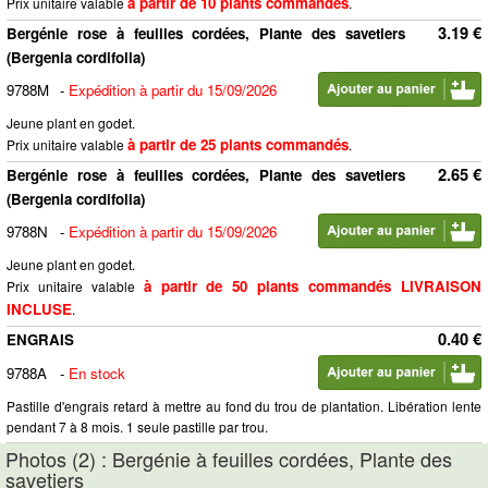
à partir de 10 plants commandés
Prix unitaire valable
.
3.19 €
Bergénie rose à feuilles cordées, Plante des savetiers
(Bergenia cordifolia)
9788M
-
Expédition à partir du 15/09/2026
Jeune plant en godet.
à partir de 25 plants commandés
Prix unitaire valable
.
2.65 €
Bergénie rose à feuilles cordées, Plante des savetiers
(Bergenia cordifolia)
9788N
-
Expédition à partir du 15/09/2026
Jeune plant en godet.
à partir de 50 plants commandés LIVRAISON
Prix unitaire valable
INCLUSE
.
0.40 €
ENGRAIS
9788A
-
En stock
Pastille d'engrais retard à mettre au fond du trou de plantation. Libération lente
pendant 7 à 8 mois. 1 seule pastille par trou.
Photos (2) : Bergénie à feuilles cordées, Plante des
savetiers