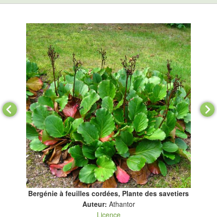
s
Bergénie à feuilles cordées, Plante des savetiers
Auteur:
Athantor
Licence