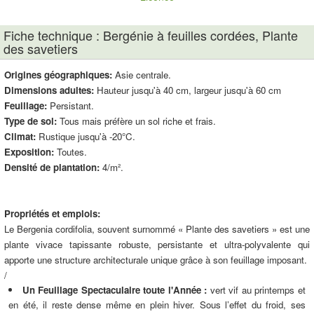
Fiche technique : Bergénie à feuilles cordées, Plante
des savetiers
Origines géographiques:
Asie centrale.
Dimensions adultes:
Hauteur jusqu'à 40 cm, largeur jusqu'à 60 cm
Feuillage:
Persistant.
Type de sol:
Tous mais préfère un sol riche et frais.
Climat:
Rustique jusqu'à -20°C.
Exposition:
Toutes.
Densité de plantation:
4/m².
Propriétés et emplois:
Le Bergenia cordifolia, souvent surnommé « Plante des savetiers » est une
plante vivace tapissante robuste, persistante et ultra-polyvalente qui
apporte une structure architecturale unique grâce à son feuillage imposant.
/
Un Feuillage Spectaculaire toute l'Année :
vert vif au printemps et
en été, il reste dense même en plein hiver. Sous l’effet du froid, ses