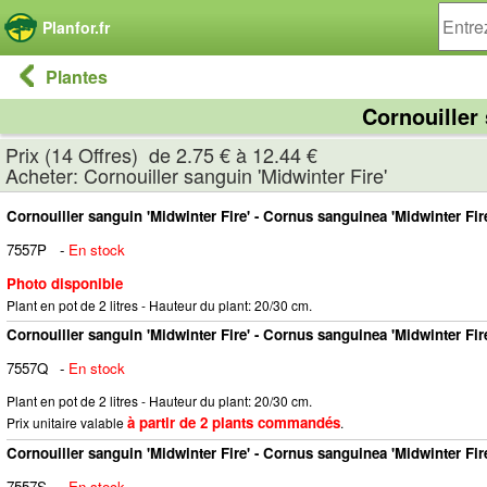
Panneau de gestion des cookies
Planfor.fr
Plantes
Cornouiller
Prix (14 Offres) de 2.75 € à 12.44 €
Acheter: Cornouiller sanguin 'Midwinter Fire'
Cornouiller sanguin 'Midwinter Fire' - Cornus sanguinea 'Midwinter Fir
7557P
-
En stock
Photo disponible
Plant en pot de 2 litres - Hauteur du plant: 20/30 cm.
Cornouiller sanguin 'Midwinter Fire' - Cornus sanguinea 'Midwinter Fir
7557Q
-
En stock
Plant en pot de 2 litres - Hauteur du plant: 20/30 cm.
à partir de 2 plants commandés
Prix unitaire valable
.
Cornouiller sanguin 'Midwinter Fire' - Cornus sanguinea 'Midwinter Fir
7557S
-
En stock