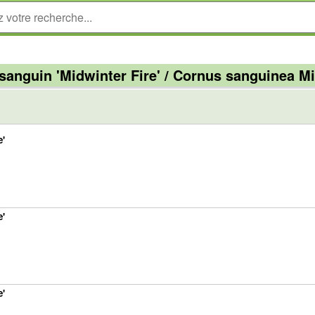
 sanguin 'Midwinter Fire' / Cornus sanguinea Mi
e'
e'
e'