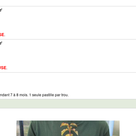
e'
SE
.
e'
USE
.
ndant 7 à 8 mois. 1 seule pastille par trou.