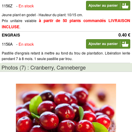
1156Z
-
En stock
Jeune plant en godet - Hauteur du plant: 10/15 cm.
à partir de 50 plants commandés LIVRAISON
Prix unitaire valable
INCLUSE
.
0.40 €
ENGRAIS
1156A
-
En stock
Pastille d'engrais retard à mettre au fond du trou de plantation. Libération lente
pendant 7 à 8 mois. 1 seule pastille par trou.
Photos (7) : Cranberry, Canneberge