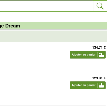
nge Dream
134.71 €
129.31 €