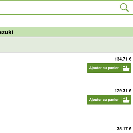
azuki
134.71 €
129.31 €
35.17 €