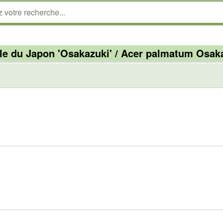
le du Japon 'Osakazuki' / Acer palmatum Osak