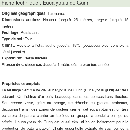
Fiche technique : Eucalyptus de Gunn
Origines géographiques:
Tasmanie.
Dimensions adultes:
Hauteur jusqu'à 25 mètres, largeur jusqu'à 15
mètres.
Feuillage:
Persistant.
Type de sol:
Tous.
Climat:
Résiste à l'état adulte jusqu'à -18°C (beaucoup plus sensible à
l'état juvénile).
Exposition:
Pleine lumière.
Vitesse de croissance:
Jusqu'à 1 mètre dès la première année.
Propriétés et emplois:
Le feuillage vert bleuté de l'eucalyptus de Gunn (Eucalyptus gunii) est très
odorant. On l'utilise d'ailleurs beaucoup dans les compositions florales.
Son écorce verte, grise ou orange, se détache en grands lambeaux,
découvrant ainsi des zones de couleur crème. cet eucalyptus est un très
bel arbre de parc à planter en isolé ou en groupe, à conduire en tige ou
cépée. L'eucalyptus de Gunn est aussi très utilisé en boisement pour la
production de pâte à papier. L'huile essentielle extraite de ses feuilles a