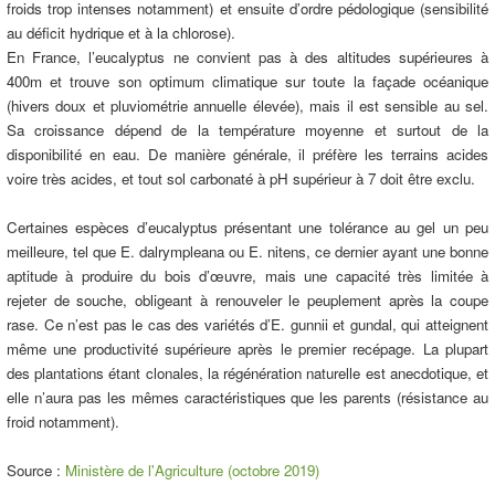
froids trop intenses notamment) et ensuite d’ordre pédologique (sensibilité
au déficit hydrique et à la chlorose).
En France, l’eucalyptus ne convient pas à des altitudes supérieures à
400m et trouve son optimum climatique sur toute la façade océanique
(hivers doux et pluviométrie annuelle élevée), mais il est sensible au sel.
Sa croissance dépend de la température moyenne et surtout de la
disponibilité en eau. De manière générale, il préfère les terrains acides
voire très acides, et tout sol carbonaté à pH supérieur à 7 doit être exclu.
Certaines espèces d’eucalyptus présentant une tolérance au gel un peu
meilleure, tel que E. dalrympleana ou E. nitens, ce dernier ayant une bonne
aptitude à produire du bois d’œuvre, mais une capacité très limitée à
rejeter de souche, obligeant à renouveler le peuplement après la coupe
rase. Ce n’est pas le cas des variétés d’E. gunnii et gundal, qui atteignent
même une productivité supérieure après le premier recépage. La plupart
des plantations étant clonales, la régénération naturelle est anecdotique, et
elle n’aura pas les mêmes caractéristiques que les parents (résistance au
froid notamment).
Source :
Ministère de l'Agriculture (octobre 2019)