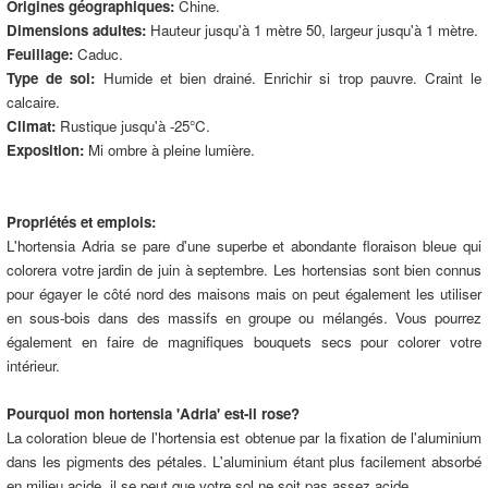
Origines géographiques:
Chine.
Dimensions adultes:
Hauteur jusqu'à 1 mètre 50, largeur jusqu'à 1 mètre.
Feuillage:
Caduc.
Type de sol:
Humide et bien drainé. Enrichir si trop pauvre. Craint le
calcaire.
Climat:
Rustique jusqu'à -25°C.
Exposition:
Mi ombre à pleine lumière.
Propriétés et emplois:
L'hortensia Adria se pare d'une superbe et abondante floraison bleue qui
colorera votre jardin de juin à septembre. Les hortensias sont bien connus
pour égayer le côté nord des maisons mais on peut également les utiliser
en sous-bois dans des massifs en groupe ou mélangés. Vous pourrez
également en faire de magnifiques bouquets secs pour colorer votre
intérieur.
Pourquoi mon hortensia 'Adria' est-il rose?
La coloration bleue de l'hortensia est obtenue par la fixation de l'aluminium
dans les pigments des pétales. L'aluminium étant plus facilement absorbé
en milieu acide, il se peut que votre sol ne soit pas assez acide.