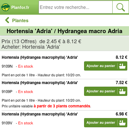
Panneau de gestion des cookies
Planfor.fr
Plantes
Hortensia 'Adria' / Hydrangea macro Adria
Prix (13 Offres) de 2.45 € à 8.12 €
Acheter: Hortensia 'Adria'
8.12 €
Hortensia (Hydrangea macrophylla) 'Adria'
9109N
-
En stock
Plant en pot de 1 litre - Hauteur du plant: 10/20 cm.
7.52 €
Hortensia (Hydrangea macrophylla) 'Adria'
9109P
-
En stock
Plant en pot de 1 litre - Hauteur du plant: 10/20 cm.
à partir de 3 plants commandés
Prix unitaire valable
.
6.98 €
Hortensia (Hydrangea macrophylla) 'Adria'
9109V
-
En stock