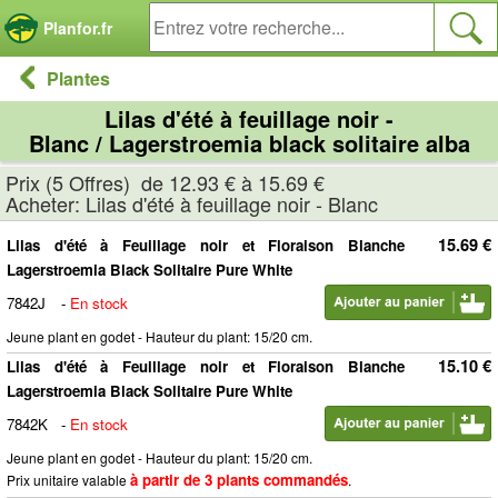
Panneau de gestion des cookies
Planfor.fr
Plantes
Lilas d'été à feuillage noir -
Blanc / Lagerstroemia black solitaire alba
Prix (5 Offres) de 12.93 € à 15.69 €
Acheter: Lilas d'été à feuillage noir - Blanc
15.69 €
Lilas d'été à Feuillage noir et Floraison Blanche
Lagerstroemia Black Solitaire Pure White
7842J
-
En stock
Jeune plant en godet - Hauteur du plant: 15/20 cm.
15.10 €
Lilas d'été à Feuillage noir et Floraison Blanche
Lagerstroemia Black Solitaire Pure White
7842K
-
En stock
Jeune plant en godet - Hauteur du plant: 15/20 cm.
à partir de 3 plants commandés
Prix unitaire valable
.