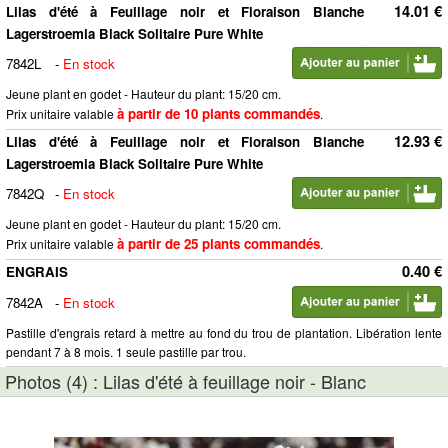
14.01 €
Lilas d'été à Feuillage noir et Floraison Blanche
Lagerstroemia Black Solitaire Pure White
7842L
-
En stock
Jeune plant en godet - Hauteur du plant: 15/20 cm.
à partir de 10 plants commandés
Prix unitaire valable
.
12.93 €
Lilas d'été à Feuillage noir et Floraison Blanche
Lagerstroemia Black Solitaire Pure White
7842Q
-
En stock
Jeune plant en godet - Hauteur du plant: 15/20 cm.
à partir de 25 plants commandés
Prix unitaire valable
.
0.40 €
ENGRAIS
7842A
-
En stock
Pastille d'engrais retard à mettre au fond du trou de plantation. Libération lente
pendant 7 à 8 mois. 1 seule pastille par trou.
Photos (4) : Lilas d'été à feuillage noir - Blanc