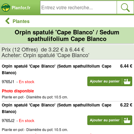
Panneau de gestion des cookies
Planfor.fr
Plantes
Orpin spatulé 'Cape Blanco' / Sedum
spathulifolium Cape Blanco
Prix (12 Offres) de 3.22 € à 6.44 €
Acheter: Orpin spatulé 'Cape Blanco'
6.44 €
Orpin spatulé 'Cape Blanco' (Sedum spathulifolium Cape
Blanco)
9765J1
-
En stock
Photo disponible
Plante en pot - Diamètre du pot: 10.5 cm.
6.22 €
Orpin spatulé 'Cape Blanco' (Sedum spathulifolium Cape
Blanco)
9765J2
-
En stock
Plante en pot - Diamètre du pot: 10.5 cm.