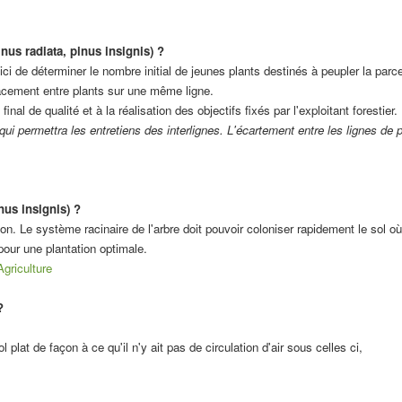
nus radiata, pinus insignis) ?
ici de déterminer le nombre initial de jeunes plants destinés à peupler la parcel
spacement entre plants sur une même ligne.
nal de qualité et à la réalisation des objectifs fixés par l'exploitant forestier.
 qui permettra les entretiens des interlignes. L'écartement entre les lignes de 
nus insignis) ?
ion. Le système racinaire de l'arbre doit pouvoir coloniser rapidement le sol où 
pour une plantation optimale.
Agriculture
?
lat de façon à ce qu'il n'y ait pas de circulation d'air sous celles ci,
,