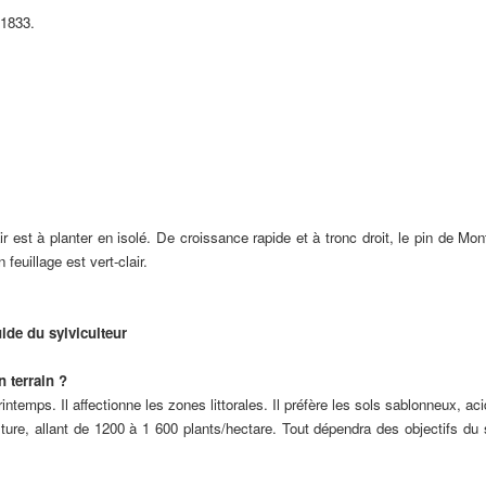
 1833.
.
ir est à planter en isolé. De croissance rapide et à tronc droit, le pin de Mon
euillage est vert-clair.
ide du sylviculteur
n terrain ?
ntemps. Il affectionne les zones littorales. Il préfère les sols sablonneux, ac
ture, allant de 1200 à 1 600 plants/hectare. Tout dépendra des objectifs du s