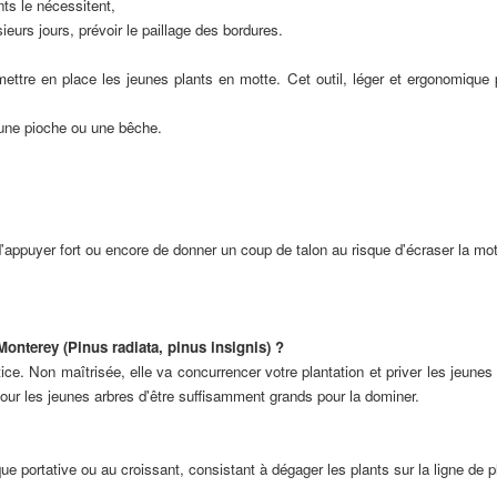
nts le nécessitent,
eurs jours, prévoir le paillage des bordures.
ettre en place les jeunes plants en motte. Cet outil, léger et ergonomique pe
c une pioche ou une bêche.
t d'appuyer fort ou encore de donner un coup de talon au risque d'écraser la mo
onterey (Pinus radiata, pinus insignis) ?
tice. Non maîtrisée, elle va concurrencer votre plantation et priver les jeun
pour les jeunes arbres d'être suffisamment grands pour la dominer.
ique portative ou au croissant, consistant à dégager les plants sur la ligne de