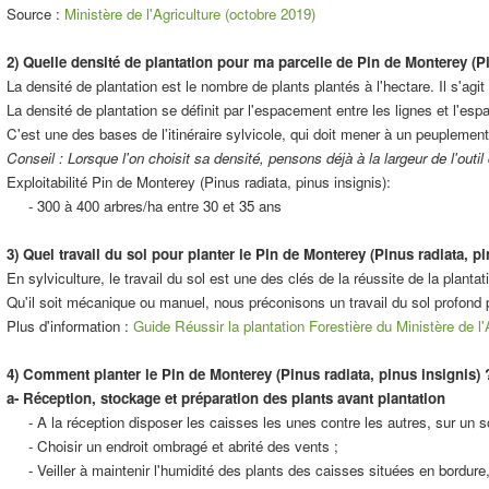
Source :
Ministère de l'Agriculture (octobre 2019)
2) Quelle densité de plantation pour ma parcelle de Pin de Monterey (Pi
La densité de plantation est le nombre de plants plantés à l'hectare. Il s'agit 
La densité de plantation se définit par l'espacement entre les lignes et l'e
C'est une des bases de l'itinéraire sylvicole, qui doit mener à un peuplement fi
Conseil : Lorsque l'on choisit sa densité, pensons déjà à la largeur de l'outil
Exploitabilité Pin de Monterey (Pinus radiata, pinus insignis):
- 300 à 400 arbres/ha entre 30 et 35 ans
3) Quel travail du sol pour planter le Pin de Monterey (Pinus radiata, pi
En sylviculture, le travail du sol est une des clés de la réussite de la plantat
Qu'il soit mécanique ou manuel, nous préconisons un travail du sol profond 
Plus d'information :
Guide Réussir la plantation Forestière du Ministère de l'
4) Comment planter le Pin de Monterey (Pinus radiata, pinus insignis) 
a- Réception, stockage et préparation des plants avant plantation
- A la réception disposer les caisses les unes contre les autres, sur un sol p
- Choisir un endroit ombragé et abrité des vents ;
- Veiller à maintenir l'humidité des plants des caisses situées en bordure