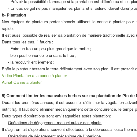
- Prévoir la possibilité d'arrosage si la plantation est différée ou si les pla
- En cas de gel ne pas manipuler les plants et si celui-ci devait durer plusi
b- Plantation
Nos équipes de planteurs professionnels utilisent la canne à planter pour m
rapide.
Il est aussi possible de réaliser sa plantation de manière traditionnelle ave
Dans tous les cas, il faudra :
- Faire un trou un peu plus grand que la motte ;
- bien positionner celle-ci dans le trou ;
- la recouvrir entièrement ;
Enfin le planteur tassera la terre délicatement avec son pied. Il est proscri
Vidéo Plantation à la canne à planter
Achat Canne à planter
5) Comment limiter les mauvaises herbes sur ma plantation de Pin de M
Durant les premières années, il est essentiel d'éliminer la végétation adven
nutritifs). Il faut donc éliminer mécaniquement cette concurrence, le temps 
Deux types d'opérations sont envisageables après plantation:
Opérations de dégagement manuel autour des plants
Il s'agit en fait d'opérations souvent effectuées à la débroussailleuse therm
Opérations de dégagement mécanique de l'interligne