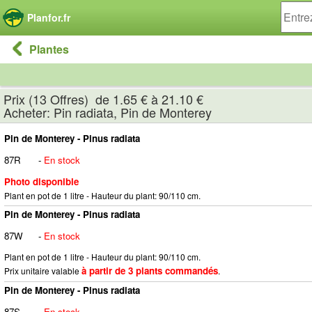
Panneau de gestion des cookies
Planfor.fr
Plantes
Prix (13 Offres) de 1.65 € à 21.10 €
Acheter: Pin radiata, Pin de Monterey
Pin de Monterey - Pinus radiata
87R
-
En stock
Photo disponible
Plant en pot de 1 litre - Hauteur du plant: 90/110 cm.
Pin de Monterey - Pinus radiata
87W
-
En stock
Plant en pot de 1 litre - Hauteur du plant: 90/110 cm.
à partir de 3 plants commandés
Prix unitaire valable
.
Pin de Monterey - Pinus radiata
87S
-
En stock