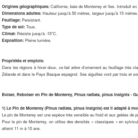
Origines géographiques:
Californie, baie de Monterrey et îles. Introduit en
Dimensions adultes:
Hauteur jusqu'à 50 mètres, largeur jusqu'à 15 mètres
Feuillage:
Persistant.
Type de sol:
Tous.
Climat:
Résiste jusqu'à -15°C.
Exposition:
Pleine lumière.
Propriétés et emplois:
Dans les régions à hiver doux, ce bel arbre d'ornement au feuillage très cla
Zélande et dans le Pays Basque espagnol. Ses aiguilles vont par trois et son f
Boiser, Reboiser en Pin de Monterey, Pinus radiata, pinus insignis - Gu
1) Le Pin de Monterey (Pinus radiata, pinus insignis) est il adapté à mo
Le pin de Monterey est une espèce très sensible au froid et aux gelées de pri
Pour le pin de Monterrey, on utilise des densités « classiques » en sylvicul
atteint 11 m à 10 ans.