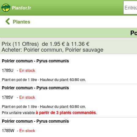
Panneau de gestion des cookies
Planfor.fr
Plantes
Po
Prix (11 Offres) de 1.95 € à 11.36 €
Acheter: Poirier commun, Poirier sauvage
Poirier commun - Pyrus communis
1785U
-
En stock
Plant en pot de 1 litre - Hauteur du plant: 60/80 cm.
Poirier commun - Pyrus communis
1785V
-
En stock
Plant en pot de 1 litre - Hauteur du plant: 60/80 cm.
à partir de 3 plants commandés
Prix unitaire valable
.
Poirier commun - Pyrus communis
1785W
-
En stock