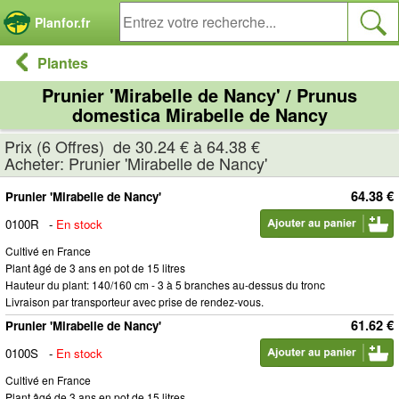
Panneau de gestion des cookies
Planfor.fr
Plantes
Prunier 'Mirabelle de Nancy' / Prunus
domestica Mirabelle de Nancy
Prix (6 Offres) de 30.24 € à 64.38 €
Acheter: Prunier 'Mirabelle de Nancy'
64.38 €
Prunier 'Mirabelle de Nancy'
0100R
-
En stock
Cultivé en France
Plant âgé de 3 ans en pot de 15 litres
Hauteur du plant: 140/160 cm - 3 à 5 branches au-dessus du tronc
Livraison par transporteur avec prise de rendez-vous.
61.62 €
Prunier 'Mirabelle de Nancy'
0100S
-
En stock
Cultivé en France
Plant âgé de 3 ans en pot de 15 litres