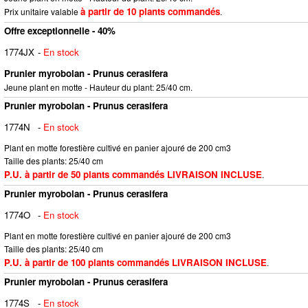
à partir de 10 plants commandés
Prix unitaire valable
.
Offre exceptionnelle - 40%
1774JX
-
En stock
Prunier myrobolan - Prunus cerasifera
Jeune plant en motte - Hauteur du plant: 25/40 cm.
Prunier myrobolan - Prunus cerasifera
1774N
-
En stock
Plant en motte forestière cultivé en panier ajouré de 200 cm3
Taille des plants: 25/40 cm
P.U. à partir de 50 plants commandés LIVRAISON INCLUSE
.
Prunier myrobolan - Prunus cerasifera
1774O
-
En stock
Plant en motte forestière cultivé en panier ajouré de 200 cm3
Taille des plants: 25/40 cm
P.U. à partir de 100 plants commandés LIVRAISON INCLUSE
.
Prunier myrobolan - Prunus cerasifera
1774S
-
En stock