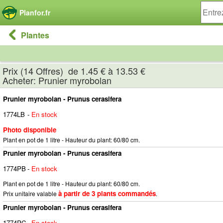
Panneau de gestion des cookies
Planfor.fr
Plantes
Prix (14 Offres) de 1.45 € à 13.53 €
Acheter: Prunier myrobolan
Prunier myrobolan - Prunus cerasifera
1774LB
-
En stock
Photo disponible
Plant en pot de 1 litre - Hauteur du plant: 60/80 cm.
Prunier myrobolan - Prunus cerasifera
1774PB
-
En stock
Plant en pot de 1 litre - Hauteur du plant: 60/80 cm.
à partir de 3 plants commandés
Prix unitaire valable
.
Prunier myrobolan - Prunus cerasifera
1774PC
-
En stock