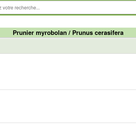
Prunier myrobolan / Prunus cerasifera