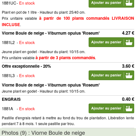
1881UC
-
En stock
Plant en pot de 1 litre - Hauteur du plant: 25/40 cm.
à partir de 100 plants commandés LIVRAISON
Prix unitaire valable
INCLUSE
.
4.27 €
Viorne Boule de neige - Viburnum opulus 'Roseum'
1881L2
-
En stock
Jeune plant en godet - Hauteur du plant: 10/15 cm.
à partir de 3 plants commandés
Prix unitaire valable
.
3.60 €
Offre exceptionnelle - 20%
1881L3
-
En stock
Viorne Boule de neige - Viburnum opulus 'Roseum'
Jeune plant en godet - Hauteur du plant: 10/15 cm.
0.40 €
ENGRAIS
1881A
-
En stock
Pastille d'engrais retard à mettre au fond du trou de plantation. Libération lente
pendant 7 à 8 mois. 1 seule pastille par trou.
Photos (9) : Viorne Boule de neige