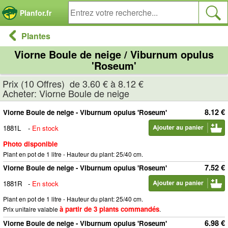
Panneau de gestion des cookies
Planfor.fr
Plantes
Viorne Boule de neige / Viburnum opulus
'Roseum'
Prix (10 Offres) de 3.60 € à 8.12 €
Acheter: Viorne Boule de neige
8.12 €
Viorne Boule de neige - Viburnum opulus 'Roseum'
1881L
-
En stock
Photo disponible
Plant en pot de 1 litre - Hauteur du plant: 25/40 cm.
7.52 €
Viorne Boule de neige - Viburnum opulus 'Roseum'
1881R
-
En stock
Plant en pot de 1 litre - Hauteur du plant: 25/40 cm.
à partir de 3 plants commandés
Prix unitaire valable
.
6.98 €
Viorne Boule de neige - Viburnum opulus 'Roseum'