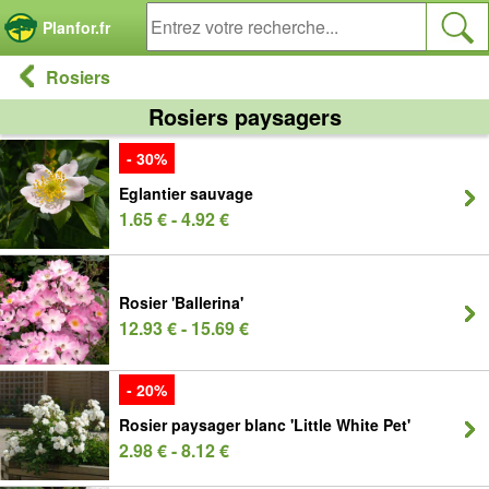
Panneau de gestion des cookies
Planfor.fr
Rosiers
Rosiers paysagers
- 30%
Eglantier sauvage
1.65 € - 4.92 €
Rosier 'Ballerina'
12.93 € - 15.69 €
- 20%
Rosier paysager blanc 'Little White Pet'
2.98 € - 8.12 €