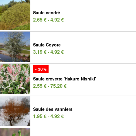
Saule cendré
2.65 € - 4.92 €
Saule Coyote
3.19 € - 4.92 €
- 30%
Saule crevette 'Hakuro Nishiki'
2.55 € - 75.20 €
Saule des vanniers
1.95 € - 4.92 €