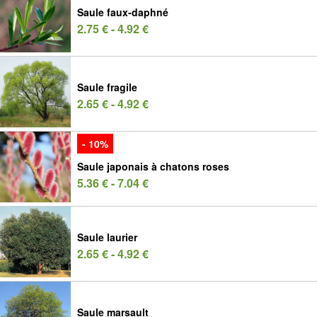
Saule faux-daphné
2.75 € - 4.92 €
Saule fragile
2.65 € - 4.92 €
- 10%
Saule japonais à chatons roses
5.36 € - 7.04 €
Saule laurier
2.65 € - 4.92 €
Saule marsault