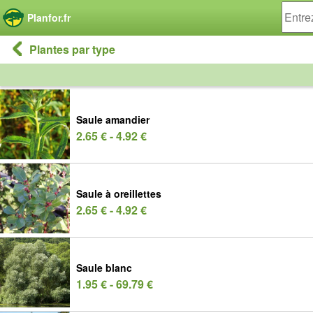
Panneau de gestion des cookies
Planfor.fr
Plantes par type
Saule amandier
2.65 € - 4.92 €
Saule à oreillettes
2.65 € - 4.92 €
Saule blanc
1.95 € - 69.79 €