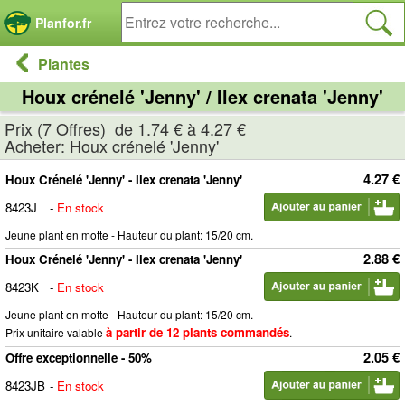
Panneau de gestion des cookies
Planfor.fr
Plantes
Houx crénelé 'Jenny' / Ilex crenata 'Jenny'
Prix (7 Offres) de 1.74 € à 4.27 €
Acheter: Houx crénelé 'Jenny'
4.27 €
Houx Crénelé 'Jenny' - Ilex crenata 'Jenny'
8423J
-
En stock
Jeune plant en motte - Hauteur du plant: 15/20 cm.
2.88 €
Houx Crénelé 'Jenny' - Ilex crenata 'Jenny'
8423K
-
En stock
Jeune plant en motte - Hauteur du plant: 15/20 cm.
à partir de 12 plants commandés
Prix unitaire valable
.
2.05 €
Offre exceptionnelle - 50%
8423JB
-
En stock