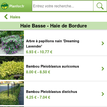
Panneau de gestion des cookies
Planfor.fr
Haies
Haie Basse - Haie de Bordure
Arbre à papillons nain 'Dreaming
Lavender'
6.93 € - 10.77 €
Bambou Pleioblastus auricomus
8.00 € - 8.50 €
Bambou Pleioblastus distichus
4.25 € - 7.04 €