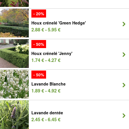
- 20%
Houx crénelé 'Green Hedge'
2.88 € - 5.95 €
- 50%
Houx crénelé 'Jenny'
1.74 € - 4.27 €
- 50%
Lavande Blanche
1.89 € - 4.92 €
Lavande dentée
2.45 € - 6.45 €