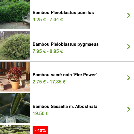
Bambou Pleioblastus pumilus
4.25 € - 7.04 €
Bambou Pleioblastus pygmaeus
7.95 € - 8.95 €
Bambou sacré nain 'Fire Power'
2.75 € - 17.85 €
Bambou Sasaella m. Albostriata
19.50 €
- 40%