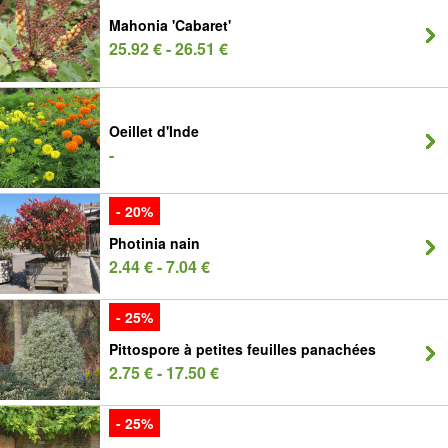
Mahonia 'Cabaret'
25.92 € - 26.51 €
Oeillet d'Inde
-
- 20%
Photinia nain
2.44 € - 7.04 €
- 25%
Pittospore à petites feuilles panachées
2.75 € - 17.50 €
- 25%