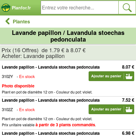
Panneau de gestion des cookies
Planfor.fr
Plantes
Lavande papillon / Lavandula stoechas
pedonculata
Prix (16 Offres) de 1.79 € à 8.07 €
Acheter: Lavande papillon
8.07 €
Lavande papillon - Lavandula stoechas pedonculata
3102Y
-
En stock
Photo disponible
Plant en pot de diamètre 12 cm - Couleur du pot: violet.
7.52 €
Lavande papillon - Lavandula stoechas pedonculata
3102Z
-
En stock
Plant en pot de diamètre 12 cm - Couleur du pot: violet.
à partir de 3 plants commandés
Prix unitaire valable
.
6.98 €
Lavande papillon - Lavandula stoechas pedonculata