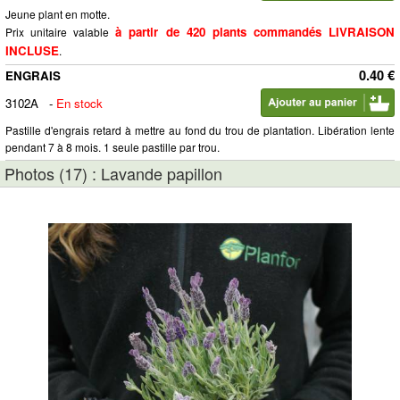
Jeune plant en motte.
à partir de 420 plants commandés LIVRAISON
Prix unitaire valable
INCLUSE
.
0.40 €
ENGRAIS
3102A
-
En stock
Pastille d'engrais retard à mettre au fond du trou de plantation. Libération lente
pendant 7 à 8 mois. 1 seule pastille par trou.
Photos (17) : Lavande papillon