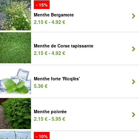
- 15%
Menthe Bergamote
2.15 € - 4.92 €
Menthe de Corse tapissante
2.15 € - 4.92 €
Menthe forte 'Ricqlès'
5.36 €
Menthe poivrée
2.15 € - 5.95 €
- 10%