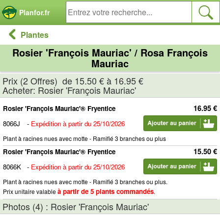
Panneau de gestion des cookies
Planfor.fr
Plantes
Rosier 'François Mauriac' / Rosa François
Mauriac
Prix (2 Offres) de 15.50 € à 16.95 €
Acheter: Rosier 'François Mauriac'
16.95 €
Rosier 'François Mauriac'® Fryentice
8066J
-
Expédition à partir du 25/10/2026
Plant à racines nues avec motte - Ramifié 3 branches ou plus
15.50 €
Rosier 'François Mauriac'® Fryentice
8066K
-
Expédition à partir du 25/10/2026
Plant à racines nues avec motte - Ramifié 3 branches ou plus.
à partir de 5 plants commandés
Prix unitaire valable
.
Photos (4) : Rosier 'François Mauriac'