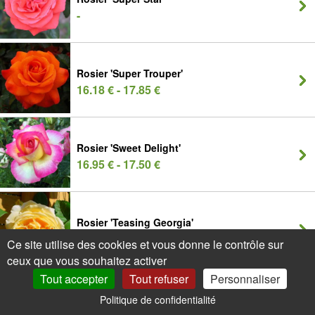
-
Rosier 'Super Trouper'
16.18 € - 17.85 €
Rosier 'Sweet Delight'
16.95 € - 17.50 €
Rosier 'Teasing Georgia'
20.01 € - 21.59 €
Ce site utilise des cookies et vous donne le contrôle sur
ceux que vous souhaitez activer
Tout accepter
Tout refuser
Personnaliser
Rosier 'Terracotta'
Politique de confidentialité
0
Mon Compte
Promos
Panier
13.53 € - 15.10 €